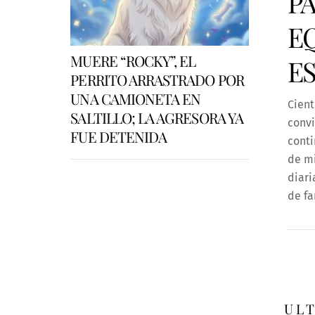
P
E
MUERE “ROCKY”, EL
E
PERRITO ARRASTRADO POR
UNA CAMIONETA EN
Cient
SALTILLO; LA AGRESORA YA
convi
FUE DETENIDA
conti
de mi
diari
de fa
UL