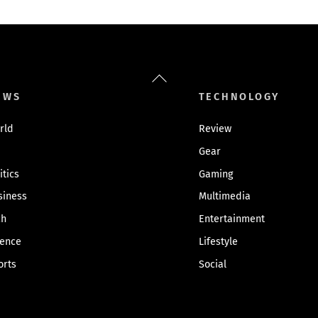
Back
To
EWS
TECHNOLOGY
Top
rld
Review
Gear
itics
Gaming
siness
Multimedia
ch
Entertainment
ience
Lifestyle
orts
Social