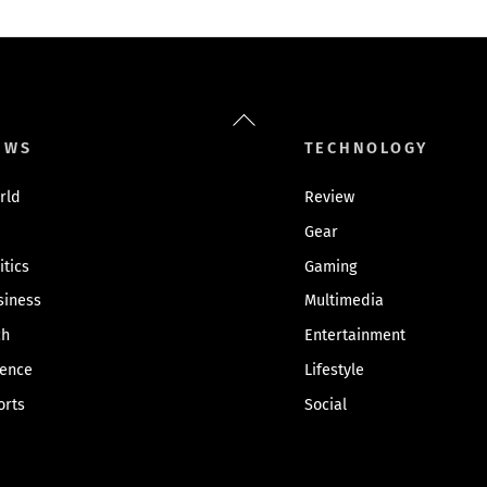
Back
To
EWS
TECHNOLOGY
Top
rld
Review
Gear
itics
Gaming
siness
Multimedia
ch
Entertainment
ience
Lifestyle
orts
Social