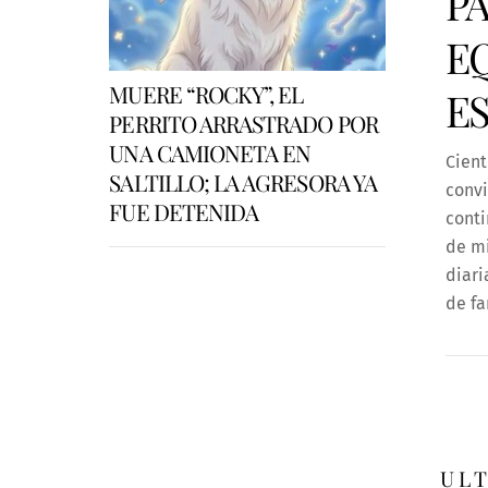
P
E
MUERE “ROCKY”, EL
E
PERRITO ARRASTRADO POR
UNA CAMIONETA EN
Cient
SALTILLO; LA AGRESORA YA
convi
FUE DETENIDA
conti
de mi
diari
de fa
UL