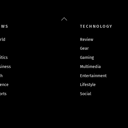
Back
To
EWS
TECHNOLOGY
Top
rld
Review
Gear
itics
Gaming
siness
Multimedia
ch
Entertainment
ience
Lifestyle
orts
Social