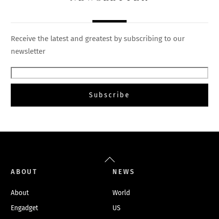
Receive the latest and greatest by subscribing to our
newsletter
Back
To
ABOUT
NEWS
Top
About
World
Engadget
US