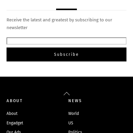
Receive the latest and greatest by subscribing to our
newsletter
Back
To
ABOUT
NEWS
Top
About
World
Engadget
US
Our Ads
Politics